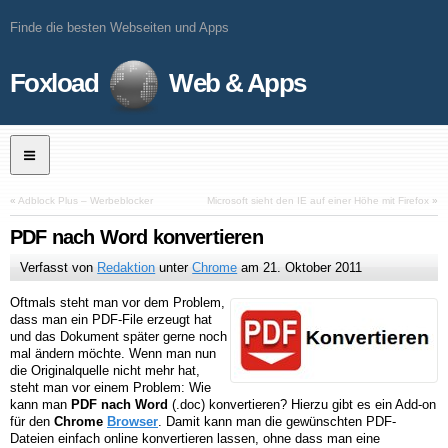
Finde die besten Webseiten und Apps
Foxload
Web & Apps
«
Adblock Plus – Werbeblocker
Microsoft sieht den IE auf einer Höhe mit Firefox
»
PDF nach Word konvertieren
Verfasst von
Redaktion
unter
Chrome
am
21. Oktober 2011
Oftmals steht man vor dem Problem,
dass man ein PDF-File erzeugt hat
und das Dokument später gerne noch
mal ändern möchte. Wenn man nun
die Originalquelle nicht mehr hat,
steht man vor einem Problem: Wie
kann man
PDF nach Word
(.doc) konvertieren? Hierzu gibt es ein Add-on
für den
Chrome
Browser
. Damit kann man die gewünschten PDF-
Dateien einfach online konvertieren lassen, ohne dass man eine