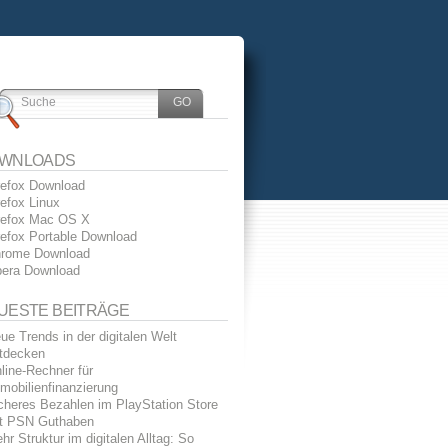
WNLOADS
refox Download
refox Linux
refox Mac OS X
refox Portable Download
rome Download
era Download
UESTE BEITRÄGE
ue Trends in der digitalen Welt
tdecken
line-Rechner für
mobilienfinanzierung
cheres Bezahlen im PlayStation Store
t PSN Guthaben
hr Struktur im digitalen Alltag: So