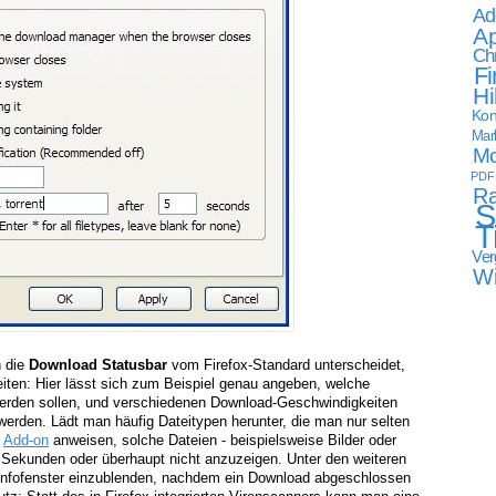
Ad
Ap
Ch
Fi
Hi
Kon
Mark
Mo
PDF
Ra
S
T
Ver
W
h die
Download Statusbar
vom Firefox-Standard unterscheidet,
eiten: Hier lässt sich zum Beispiel genau angeben, welche
erden sollen, und verschiedenen Download-Geschwindigkeiten
rden. Lädt man häufig Dateitypen herunter, die man nur selten
s
Add-on
anweisen, solche Dateien - beispielsweise Bilder oder
 Sekunden oder überhaupt nicht anzuzeigen. Unter den weiteren
 Infofenster einzublenden, nachdem ein Download abgeschlossen