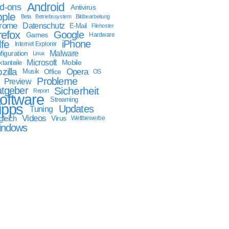
Android
d-ons
Antivirus
ple
Beta
Betriebssystem
Bildbearbeitung
rome
Datenschutz
E-Mail
Filehoster
refox
Google
Games
Hardware
lfe
iPhone
Internet Explorer
Malware
figuration
Linux
Microsoft
Mobile
tanteile
zilla
Opera
Musik
Office
OS
Probleme
Preview
tgeber
Sicherheit
Report
oftware
Streaming
ipps
Updates
Tuning
Videos
gleich
Virus
Wettbewerbe
indows