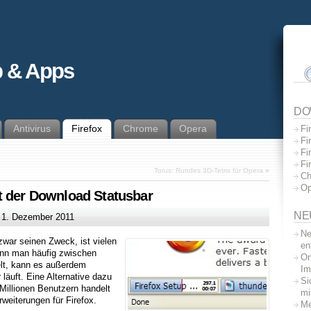
 & Apps
DO
Antivirus
Firefox
Chrome
Opera
Fi
Fi
Fi
Fi
Torus: Rundes 3D-Tetris für Opera
»
Ch
Op
t der Download Statusbar
NE
m
1. Dezember 2011
Ne
 zwar seinen Zweck, ist vielen
en
enn man häufig zwischen
On
lt, kann es außerdem
Im
 läuft. Eine Alternative dazu
Si
i Millionen Benutzern handelt
mi
weiterungen für Firefox.
Me