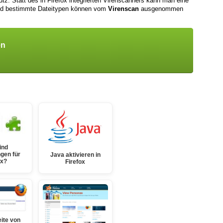
tz: Statt des in Firefox integrierten Virenscanners kann man eine
und bestimmte Dateitypen können vom
Virenscan
ausgenommen
en
ind
gen für
Java aktivieren in
ox?
Firefox
eite von