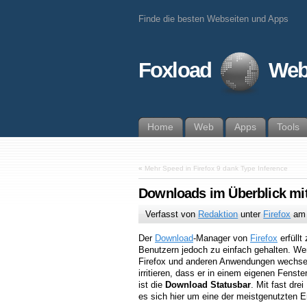
Finde die besten Webseiten und Apps
Foxload
Web
Home
Web
Apps
Tools
«
Mehr Speed in Firefox 9 dank Type Inference
Downloads im Überblick mi
Verfasst von
Redaktion
unter
Firefox
a
Der
Download
-Manager von
Firefox
erfüllt
Benutzern jedoch zu einfach gehalten. W
Firefox und anderen Anwendungen wechse
irritieren, dass er in einem eigenen Fenster
ist die
Download Statusbar
. Mit fast dre
es sich hier um eine der meistgenutzten Er