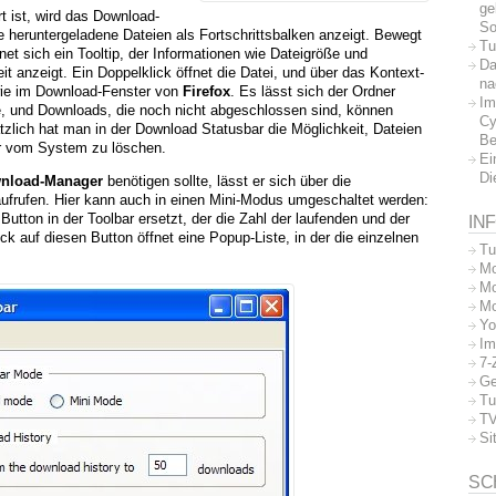
ge
rt ist, wird das Download-
So
ie heruntergeladene Dateien als Fortschrittsbalken anzeigt. Bewegt
Tu
et sich ein Tooltip, der Informationen wie Dateigröße und
Da
t anzeigt. Ein Doppelklick öffnet die Datei, und über das Kontext-
na
wie im Download-Fenster von
Firefox
. Es lässt sich der Ordner
Im
de, und Downloads, die noch nicht abgeschlossen sind, können
Cy
zlich hat man in der Download Statusbar die Möglichkeit, Dateien
Be
r vom System zu löschen.
Ei
Di
nload-Manager
benötigen sollte, lässt er sich über die
aufrufen. Hier kann auch in einen Mini-Modus umgeschaltet werden:
Button in der Toolbar ersetzt, der die Zahl der laufenden und der
IN
k auf diesen Button öffnet eine Popup-Liste, in der die einzelnen
Tu
Mo
Mo
Mo
Yo
Im
7-
Ge
Tu
TV
Si
SC