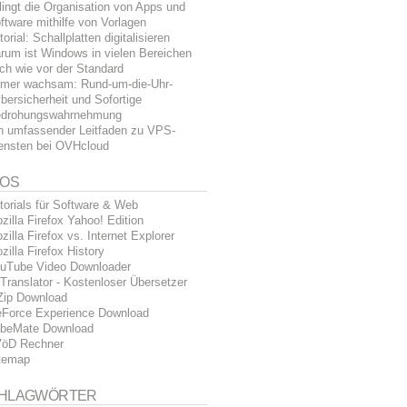
lingt die Organisation von Apps und
ftware mithilfe von Vorlagen
torial: Schallplatten digitalisieren
rum ist Windows in vielen Bereichen
ch wie vor der Standard
mer wachsam: Rund-um-die-Uhr-
bersicherheit und Sofortige
drohungswahrnehmung
n umfassender Leitfaden zu VPS-
ensten bei OVHcloud
FOS
torials für Software & Web
zilla Firefox Yahoo! Edition
zilla Firefox vs. Internet Explorer
zilla Firefox History
uTube Video Downloader
Translator - Kostenloser Übersetzer
Zip Download
Force Experience Download
beMate Download
öD Rechner
temap
HLAGWÖRTER