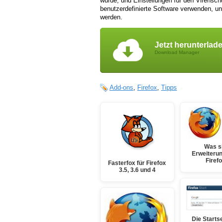
wurde, und Einstellungen für den Virenschu
benutzerdefinierte Software verwenden, 
werden.
Jetzt herunterlad
Download Manager
Add-ons
,
Firefox
,
Tipps
Was s
Erweiterun
Firef
Fasterfox für Firefox
3.5, 3.6 und 4
Die Starts