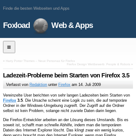
Finde die besten Webseiten und Apps
Foxload
Web & Apps
«
Harry Potter Themes – Neue Personas für Firefox
Firefox Design Wettbewerb: People & Robots
»
Ladezeit-Probleme beim Starten von Firefox 3.5
Verfasst von
Redaktion
unter
Firefox
am
14. Juli 2009
Vereinzelte User berichten von sehr langen Ladezeiten beim Starten von
Firefox
3.5
. Die Ursache scheint eine Logik zu sein, die auf temporäre
Ordner in der Windows-Umgebung zugreift. Der Zugriff auf die Ordner
selbst ist kein Problem, solange nicht zuviele Daten darin liegen.
Die Firefox-Entwickler arbeiten an der Lösung dieses Umstands. Bis es
soweit ist, schafft man schnelle Abhilfe, indem man die temporären
Datein des Internet Explorer löscht. Das klingt zwar ein wenig kurios,
denn wozu braucht man den Internet Explorer, wenn man Firefox