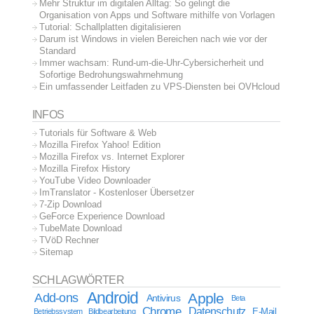
Mehr Struktur im digitalen Alltag: So gelingt die
Organisation von Apps und Software mithilfe von Vorlagen
Tutorial: Schallplatten digitalisieren
Darum ist Windows in vielen Bereichen nach wie vor der
Standard
Immer wachsam: Rund-um-die-Uhr-Cybersicherheit und
Sofortige Bedrohungswahrnehmung
Ein umfassender Leitfaden zu VPS-Diensten bei OVHcloud
INFOS
Tutorials für Software & Web
Mozilla Firefox Yahoo! Edition
Mozilla Firefox vs. Internet Explorer
Mozilla Firefox History
YouTube Video Downloader
ImTranslator - Kostenloser Übersetzer
7-Zip Download
GeForce Experience Download
TubeMate Download
TVöD Rechner
Sitemap
SCHLAGWÖRTER
Android
Apple
Add-ons
Antivirus
Beta
Chrome
Datenschutz
E-Mail
Betriebssystem
Bildbearbeitung