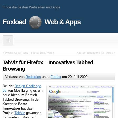
Finde die besten Webseiten und Apps
Foxload
Web & Apps
«
Projekt Code Rush – Firefox Doku-Video
Add-on: Blogsuche für Firefox
»
TabViz für Firefox – Innovatives Tabbed
Browsing
Verfasst von
Redaktion
unter
Firefox
am
20. Juli 2009
Bei der
Design Challenge
09
von Mozilla ging es um
neue Ideen im Bereich
Tabbed Browsing. In der
Kategorie
Beste
Innovation
hat das
Projekt
TabViz
gewonnen.
Es wurde im Rahmen