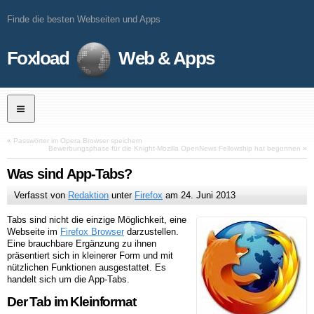
Finde die besten Webseiten und Apps
Foxload
Web & Apps
«
Passwörter im Opera Browser speichern
Bewerbungsphase für die Knight-Mozilla OpenNews Fellowship hat begonnen
»
Was sind App-Tabs?
Verfasst von
Redaktion
unter
Firefox
am
24. Juni 2013
Tabs sind nicht die einzige Möglichkeit, eine
Webseite im
Firefox Browser
darzustellen.
Eine brauchbare Ergänzung zu ihnen
präsentiert sich in kleinerer Form und mit
nützlichen Funktionen ausgestattet. Es
handelt sich um die App-Tabs.
Der Tab im Kleinformat