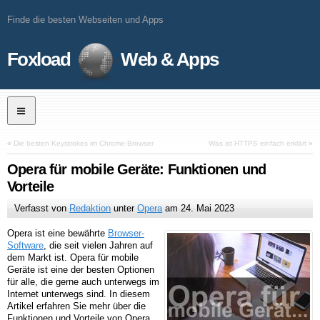
Finde die besten Webseiten und Apps
Foxload
Web & Apps
«
Die besten Keystrokes im Chrome-Browser
Was ist HTTPS einfach erklärt
»
Opera für mobile Geräte: Funktionen und
Vorteile
Verfasst von
Redaktion
unter
Opera
am
24. Mai 2023
Opera ist eine bewährte
Browser-
Software
, die seit vielen Jahren auf
dem Markt ist. Opera für mobile
Geräte ist eine der besten Optionen
für alle, die gerne auch unterwegs im
Internet unterwegs sind. In diesem
Artikel erfahren Sie mehr über die
Funktionen und Vorteile von Opera