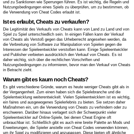
und zu Sanktionen wie Sperrungen führen. Es ist wichtig, die Regeln und
Nutzungsbedingungen eines Spiels zu überprüfen, um zu bestimmen, ob
die Verwendung von Cheat Codes erlaubt ist.
Ist es erlaubt, Cheats zu verkaufen?
Die Legitimität des Verkaufs von Cheats kann von Land zu Land und von
Spiel zu Spiel unterschiedlich sein. In einigen Fällen kann der Verkauf
von Cheats als Verstoß gegen das Urheberrecht angesehen werden, da
die Verbreitung von Software zur Manipulation von Spielen gegen die
Interessen der Spieleentwickler verstoßen kann. Einige Spieleentwickler
und Publisher verbieten ausdrücklich den Verkauf von Cheats. Es ist
daher wichtig, sich über die rechtlichen Vorschriften und
Nutzungsbedingungen zu informieren, bevor man den Verkauf von Cheats
in Betracht zieht.
Warum gibt es kaum noch Cheats?
Es gibt verschiedene Gründe, warum es heute weniger Cheats gibt als in
der Vergangenheit. Zum einen haben sich die Spielebranche und die
Spielentwicklung weiterentwickelt. Vielen Spieleentwicklern ist es wichtig,
ein faires und ausgewogenes Spielerlebnis zu bieten. Sie setzen daher
Maßnahmen ein, um die Verwendung von Cheats zu verhindern oder zu
erschweren. Darüber hinaus verlagert sich der Schwerpunkt vieler
Spieleentwickler auf Online-Spiele, bei denen Cheat Engine oft
unbrauchbar ist. Schließlich gibt es auch eine breite Palette an Mods und
Erweiterungen, die Spieler anstelle von Cheat Codes verwenden können,
um ihr Spiel zu modifizieren und anzupassen. Diese bieten oft ähnliche