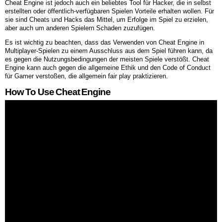
Cheat Engine ist jedoch auch ein beliebtes Tool für Hacker, die in selbst
erstellten oder öffentlich-verfügbaren Spielen Vorteile erhalten wollen. Für
sie sind Cheats und Hacks das Mittel, um Erfolge im Spiel zu erzielen,
aber auch um anderen Spielern Schaden zuzufügen.
Es ist wichtig zu beachten, dass das Verwenden von Cheat Engine in
Multiplayer-Spielen zu einem Ausschluss aus dem Spiel führen kann, da
es gegen die Nutzungsbedingungen der meisten Spiele verstößt. Cheat
Engine kann auch gegen die allgemeine Ethik und den Code of Conduct
für Gamer verstoßen, die allgemein fair play praktizieren.
How To Use Cheat Engine