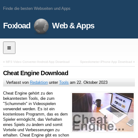
Finde die besten Webseiten und Apps
Foxload
Web & Apps
«
MP3 Video Converter Android App Download
Speedometer iPhone App Download
»
Cheat Engine Download
Verfasst von
Redaktion
unter
Tools
am
22. Oktober 2023
Cheat Engine gehört zu den
bekanntesten Tools, die zum
"Schummeln" in Videospielen
verwendet werden. Es ist ein
kostenloses Programm, das es dem
Spieler ermöglicht, das Verhalten
eines Spiels zu ändern und somit
Vorteile und Verbesserungen zu
erhalten. Cheat Engine gibt es schon