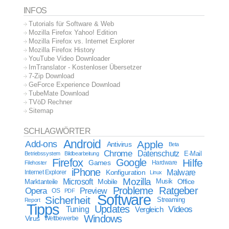
INFOS
Tutorials für Software & Web
Mozilla Firefox Yahoo! Edition
Mozilla Firefox vs. Internet Explorer
Mozilla Firefox History
YouTube Video Downloader
ImTranslator - Kostenloser Übersetzer
7-Zip Download
GeForce Experience Download
TubeMate Download
TVöD Rechner
Sitemap
SCHLAGWÖRTER
Android
Apple
Add-ons
Antivirus
Beta
Chrome
Datenschutz
E-Mail
Betriebssystem
Bildbearbeitung
Firefox
Google
Hilfe
Games
Filehoster
Hardware
iPhone
Malware
Internet Explorer
Konfiguration
Linux
Mozilla
Microsoft
Mobile
Marktanteile
Musik
Office
Probleme
Ratgeber
Opera
Preview
OS
PDF
Software
Sicherheit
Streaming
Report
Tipps
Updates
Videos
Tuning
Vergleich
Windows
Virus
Wettbewerbe