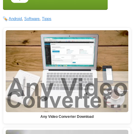
Android
,
Software
,
Tipps
Any Video Converter Download