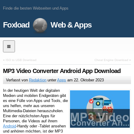
Finde die besten Webseiten und Apps
Foxload
Web & Apps
«
ISO to USB Download
Cheat Engine Download
»
MP3 Video Converter Android App Download
Verfasst von
Redaktion
unter
Apps
am
22. Oktober 2023
In der heutigen Welt der digitalen
Medien und mobilen Endgeräten gibt
es eine Fülle von Apps und Tools, die
uns helfen, mehr aus unseren
Multimedia-Dateien herauszuholen.
Eine der nützlichsten Apps für
Personen, die Videos auf ihrem
Android
-Handy oder -Tablet ansehen
und anhören möchten, ist der MP3