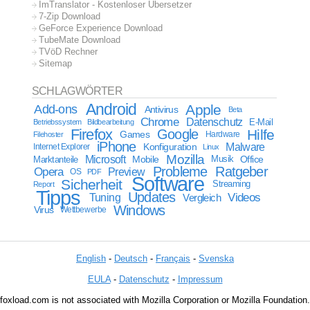
ImTranslator - Kostenloser Übersetzer
7-Zip Download
GeForce Experience Download
TubeMate Download
TVöD Rechner
Sitemap
SCHLAGWÖRTER
Android
Apple
Add-ons
Antivirus
Beta
Chrome
Datenschutz
E-Mail
Betriebssystem
Bildbearbeitung
Firefox
Google
Hilfe
Games
Filehoster
Hardware
iPhone
Malware
Internet Explorer
Konfiguration
Linux
Mozilla
Microsoft
Mobile
Marktanteile
Musik
Office
Probleme
Ratgeber
Opera
Preview
OS
PDF
Software
Sicherheit
Streaming
Report
Tipps
Updates
Videos
Tuning
Vergleich
Windows
Virus
Wettbewerbe
English
-
Deutsch
-
Français
-
Svenska
EULA
-
Datenschutz
-
Impressum
foxload.com is not associated with Mozilla Corporation or Mozilla Foundation.