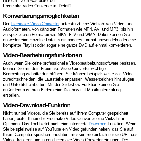
Bereich. Doch was bietet der
Freemake Video Converter im Detail?
Konvertierungsmöglichkeiten
Der
Freemake Video Converter
unterstützt eine Vielzahl von Video- und
Audioformaten, von gängigen Formaten wie MP4, AVI und MP3, bis hin
zu spezielleren Formaten wie MKV, FLV und WMA. Dabei können Sie
entweder eine einzelne Datei in ein anderes Format umwandeln oder eine
komplette Playlist oder sogar eine ganze DVD auf einmal konvertieren.
Video-Bearbeitungsfunktionen
Auch wenn Sie keine professionelle Videobearbeitungssoftware besitzen,
können Sie mit dem Freemake Video Converter wichtige
Bearbeitungsschritte durchführen. Sie können beispielsweise das Video
zurechtschneiden, die Lautstärke anpassen, Wasserzeichen hinzufügen
und Untertitel einbetten. Mit der Slideshow-Funktion können Sie
außerdem aus Ihren Bildern eine Diashow mit Musikuntermalung
erstellen.
Video-Download-Funktion
Nicht nur bei Videos, die Sie bereits auf Ihrem Computer gespeichert
haben, bietet Ihnen der Freemake Video Converter eine Vielzahl an
Optionen. Das Tool bietet auch eine integrierte
Download
-Funktion. Wenn
Sie beispielsweise auf YouTube ein Video gefunden haben, das Sie auf
Ihrem Computer speichern möchten, müssen Sie einfach nur die URL des
Videos kopieren und in den Freemake Video Converter einfügen. Der