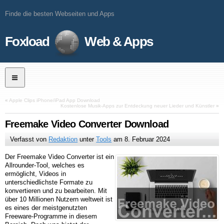
Finde die besten Webseiten und Apps
Foxload
Web & Apps
«
Apple Clips iPhone/iPad App Download
Kostenlose Musik-Apps zur Entdeckung neuer Lieder und Künstler
»
Freemake Video Converter Download
Verfasst von
Redaktion
unter
Tools
am
8. Februar 2024
Der Freemake Video Converter ist ein
Allrounder-Tool, welches es
ermöglicht, Videos in
unterschiedlichste Formate zu
konvertieren und zu bearbeiten. Mit
über 10 Millionen Nutzern weltweit ist
es eines der meistgenutzten
Freeware-Programme in diesem