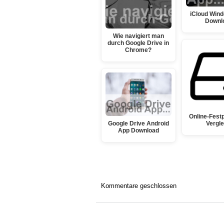
iCloud Win
Downl
Wie navigiert man
durch Google Drive in
Chrome?
Online-Festp
Google Drive Android
Vergle
App Download
Kommentare geschlossen