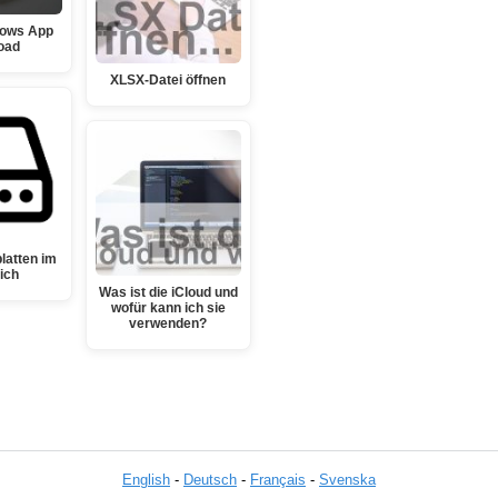
dows App
oad
XLSX-Datei öffnen
latten im
ich
Was ist die iCloud und
wofür kann ich sie
verwenden?
English
-
Deutsch
-
Français
-
Svenska