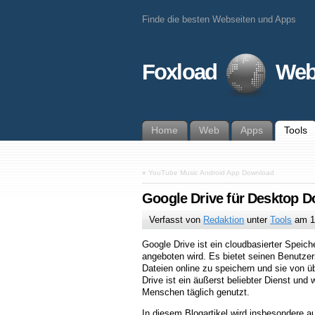
Finde die besten Webseiten und Apps
Foxload
Web
Home
Web
Apps
Tools
«
YouTube Music Android App Download
Google Drive für Desktop 
Verfasst von
Redaktion
unter
Tools
am
1
Google Drive ist ein cloudbasierter Speich
angeboten wird. Es bietet seinen Benutzern
Dateien online zu speichern und sie von ü
Drive ist ein äußerst beliebter Dienst und 
Menschen täglich genutzt.
In diesem Blogartikel wird insbesondere a