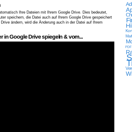
Ad
n
Ap
utomatisch Ihre Dateien mit Ihrem Google Drive. Dies bedeutet,
Ch
ter speichern, die Datei auch auf Ihrem Google Drive gespeichert
Fi
 Drive ändern, wird die Änderung auch in der Datei auf Ihrem
Hi
Kon
n Google Drive spiegeln & vom...
Mark
Mo
PDF
Ra
S
T
Ver
W