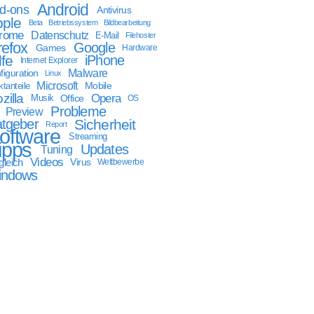
Android
d-ons
Antivirus
ple
Beta
Betriebssystem
Bildbearbeitung
rome
Datenschutz
E-Mail
Filehoster
refox
Google
Games
Hardware
lfe
iPhone
Internet Explorer
Malware
figuration
Linux
Microsoft
Mobile
tanteile
zilla
Opera
Musik
Office
OS
Probleme
Preview
tgeber
Sicherheit
Report
oftware
Streaming
ipps
Updates
Tuning
Videos
gleich
Virus
Wettbewerbe
indows