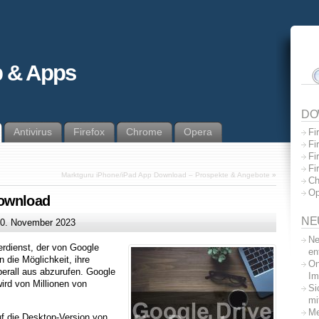
 & Apps
DO
Antivirus
Firefox
Chrome
Opera
Fi
Fi
Fi
Fi
Marktguru iPhone/iPad App Download – Prospekte & Angebote
»
Ch
Op
Download
NE
0. November 2023
Ne
erdienst, der von Google
en
 die Möglichkeit, ihre
On
berall aus abzurufen. Google
Im
wird von Millionen von
Si
mi
Me
uf die Desktop-Version von