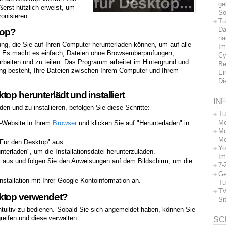
ge
ßerst nützlich erweist, um
So
onisieren.
Tu
Da
top?
na
ng, die Sie auf Ihren Computer herunterladen können, um auf alle
Im
n. Es macht es einfach, Dateien ohne Browserüberprüfungen,
Cy
rbeiten und zu teilen. Das Programm arbeitet im Hintergrund und
Be
ung besteht, Ihre Dateien zwischen Ihrem Computer und Ihrem
Ei
Di
op herunterlädt und installiert
IN
n und zu installieren, befolgen Sie diese Schritte:
Tu
Mo
e-Website in Ihrem
Browser
und klicken Sie auf "Herunterladen" in
Mo
Mo
"Für den Desktop" aus.
Yo
nterladen", um die Installationsdatei herunterzuladen.
Im
i aus und folgen Sie den Anweisungen auf dem Bildschirm, um die
7-
Ge
stallation mit Ihrer Google-Kontoinformation an.
Tu
TV
sktop verwendet?
Si
intuitiv zu bedienen. Sobald Sie sich angemeldet haben, können Sie
reifen und diese verwalten.
SC