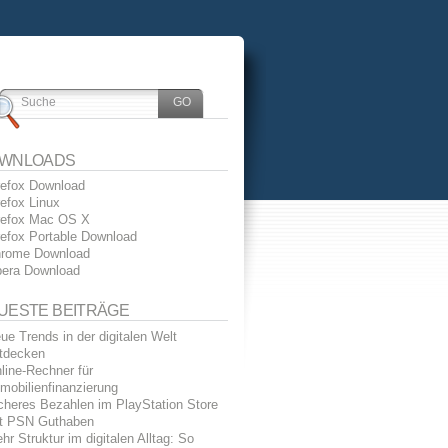
WNLOADS
refox Download
refox Linux
refox Mac OS X
refox Portable Download
rome Download
era Download
UESTE BEITRÄGE
ue Trends in der digitalen Welt
tdecken
line-Rechner für
mobilienfinanzierung
cheres Bezahlen im PlayStation Store
t PSN Guthaben
hr Struktur im digitalen Alltag: So