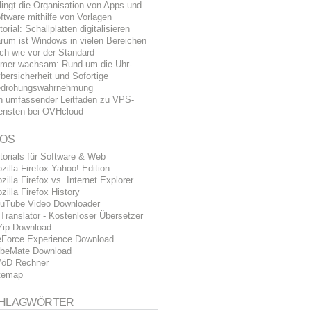
lingt die Organisation von Apps und
ftware mithilfe von Vorlagen
torial: Schallplatten digitalisieren
rum ist Windows in vielen Bereichen
ch wie vor der Standard
mer wachsam: Rund-um-die-Uhr-
bersicherheit und Sofortige
drohungswahrnehmung
n umfassender Leitfaden zu VPS-
ensten bei OVHcloud
FOS
torials für Software & Web
zilla Firefox Yahoo! Edition
zilla Firefox vs. Internet Explorer
zilla Firefox History
uTube Video Downloader
Translator - Kostenloser Übersetzer
Zip Download
Force Experience Download
beMate Download
öD Rechner
temap
HLAGWÖRTER