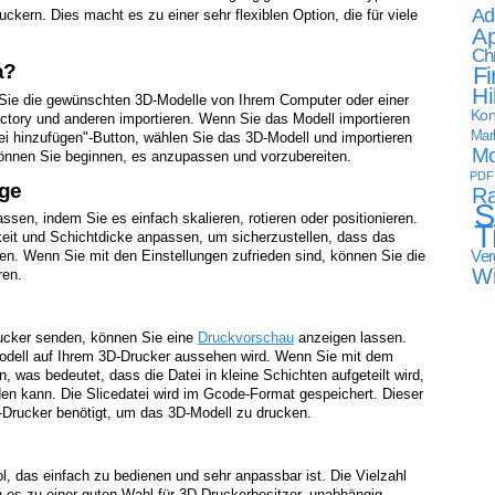
Ad
uckern. Dies macht es zu einer sehr flexiblen Option, die für viele
Ap
Ch
a?
Fi
Hi
Sie die gewünschten 3D-Modelle von Ihrem Computer oder einer
Kon
ctory und anderen importieren. Wenn Sie das Modell importieren
Mark
ei hinzufügen"-Button, wählen Sie das 3D-Modell und importieren
Mo
 können Sie beginnen, es anzupassen und vorzubereiten.
PDF
age
Ra
S
sen, indem Sie es einfach skalieren, rotieren oder positionieren.
T
eit und Schichtdicke anpassen, um sicherzustellen, dass das
Ver
en. Wenn Sie mit den Einstellungen zufrieden sind, können Sie die
W
ren.
rucker senden, können Sie eine
Druckvorschau
anzeigen lassen.
odell auf Ihrem 3D-Drucker aussehen wird. Wenn Sie mit dem
n, was bedeutet, dass die Datei in kleine Schichten aufgeteilt wird,
en kann. Die Slicedatei wird im Gcode-Format gespeichert. Dieser
3D-Drucker benötigt, um das 3D-Modell zu drucken.
ool, das einfach zu bedienen und sehr anpassbar ist. Die Vielzahl
n es zu einer guten Wahl für 3D-Druckerbesitzer, unabhängig