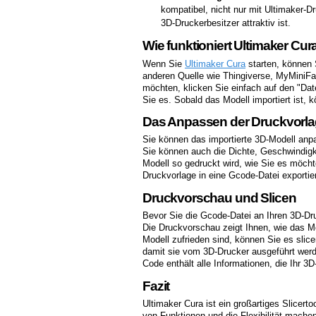
kompatibel, nicht nur mit Ultimaker-Dr
3D-Druckerbesitzer attraktiv ist.
Wie funktioniert Ultimaker Cur
Wenn Sie
Ultimaker Cura
starten, können 
anderen Quelle wie Thingiverse, MyMiniFa
möchten, klicken Sie einfach auf den "Dat
Sie es. Sobald das Modell importiert ist,
Das Anpassen der Druckvorl
Sie können das importierte 3D-Modell anpas
Sie können auch die Dichte, Geschwindigk
Modell so gedruckt wird, wie Sie es möcht
Druckvorlage in eine Gcode-Datei exportie
Druckvorschau und Slicen
Bevor Sie die Gcode-Datei an Ihren 3D-D
Die Druckvorschau zeigt Ihnen, wie das M
Modell zufrieden sind, können Sie es slice
damit sie vom 3D-Drucker ausgeführt werd
Code enthält alle Informationen, die Ihr 
Fazit
Ultimaker Cura ist ein großartiges Slicert
von Funktionen und die Flexibilität mache