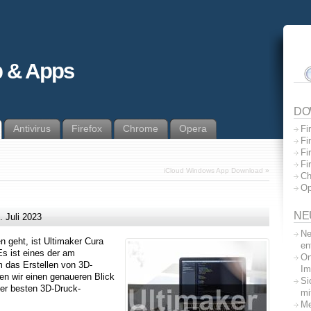
 & Apps
DO
Antivirus
Firefox
Chrome
Opera
Fi
Fi
Fi
Fi
iCloud Windows App Download
»
Ch
Op
NE
. Juli 2023
Ne
 geht, ist Ultimaker Cura
en
s ist eines der am
On
 das Erstellen von 3D-
Im
fen wir einen genaueren Blick
Si
er besten 3D-Druck-
mi
Me