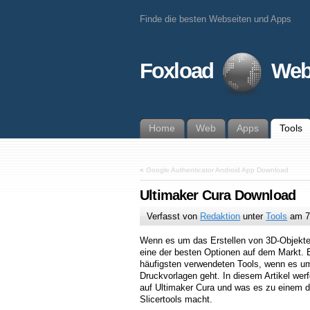
Finde die besten Webseiten und Apps
Foxload
Web
Home
Web
Apps
Tools
«
Google Authenticator Android App Download
Ultimaker Cura Download
Verfasst von
Redaktion
unter
Tools
am
7
Wenn es um das Erstellen von 3D-Objekten
eine der besten Optionen auf dem Markt. E
häufigsten verwendeten Tools, wenn es um
Druckvorlagen geht. In diesem Artikel wer
auf Ultimaker Cura und was es zu einem d
Slicertools macht.