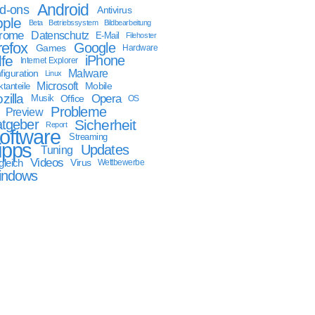
Android
d-ons
Antivirus
ple
Beta
Betriebssystem
Bildbearbeitung
rome
Datenschutz
E-Mail
Filehoster
refox
Google
Games
Hardware
lfe
iPhone
Internet Explorer
Malware
figuration
Linux
Microsoft
Mobile
tanteile
zilla
Opera
Musik
Office
OS
Probleme
Preview
tgeber
Sicherheit
Report
oftware
Streaming
ipps
Updates
Tuning
Videos
gleich
Virus
Wettbewerbe
indows