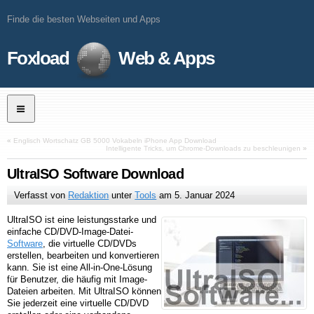
Finde die besten Webseiten und Apps
Foxload
Web & Apps
«
Englisch Wortschatz GB 5000 Vokabeln iPhone App Download
Intelligente Tricks, um Chrome-Downloads zu beschleunigen
»
UltraISO Software Download
Verfasst von
Redaktion
unter
Tools
am
5. Januar 2024
UltraISO ist eine leistungsstarke und
einfache CD/DVD-Image-Datei-
Software
, die virtuelle CD/DVDs
erstellen, bearbeiten und konvertieren
kann. Sie ist eine All-in-One-Lösung
für Benutzer, die häufig mit Image-
Dateien arbeiten. Mit UltraISO können
Sie jederzeit eine virtuelle CD/DVD