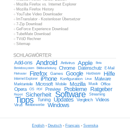
Mozilla Firefox vs. Internet Explorer
Mozilla Firefox History
YouTube Video Downloader
ImTranslator - Kostenloser Übersetzer
7-Zip Download
GeForce Experience Download
TubeMate Download
TVöD Rechner
Sitemap
SCHLAGWÖRTER
Android
Apple
Add-ons
Antivirus
Beta
Chrome
Datenschutz
E-Mail
Betriebssystem
Bildbearbeitung
Firefox
Google
Hilfe
Games
Filehoster
Hardware
iPhone
Malware
Internet Explorer
Konfiguration
Linux
Mozilla
Microsoft
Mobile
Marktanteile
Musik
Office
Probleme
Ratgeber
Opera
Preview
OS
PDF
Software
Sicherheit
Streaming
Report
Tipps
Updates
Videos
Tuning
Vergleich
Windows
Virus
Wettbewerbe
English
-
Deutsch
-
Français
-
Svenska