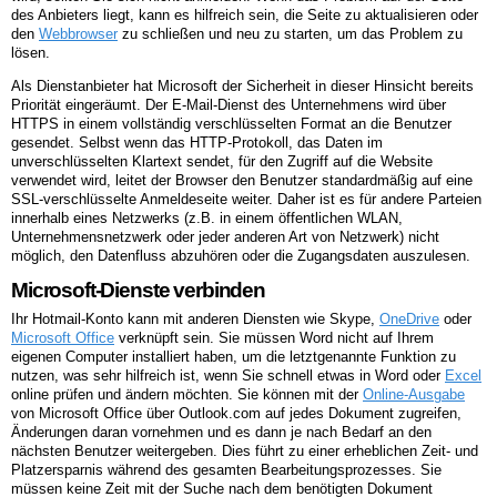
des Anbieters liegt, kann es hilfreich sein, die Seite zu aktualisieren oder
den
Webbrowser
zu schließen und neu zu starten, um das Problem zu
lösen.
Als Dienstanbieter hat Microsoft der Sicherheit in dieser Hinsicht bereits
Priorität eingeräumt. Der E-Mail-Dienst des Unternehmens wird über
HTTPS in einem vollständig verschlüsselten Format an die Benutzer
gesendet. Selbst wenn das HTTP-Protokoll, das Daten im
unverschlüsselten Klartext sendet, für den Zugriff auf die Website
verwendet wird, leitet der Browser den Benutzer standardmäßig auf eine
SSL-verschlüsselte Anmeldeseite weiter. Daher ist es für andere Parteien
innerhalb eines Netzwerks (z.B. in einem öffentlichen WLAN,
Unternehmensnetzwerk oder jeder anderen Art von Netzwerk) nicht
möglich, den Datenfluss abzuhören oder die Zugangsdaten auszulesen.
Microsoft-Dienste verbinden
Ihr Hotmail-Konto kann mit anderen Diensten wie Skype,
OneDrive
oder
Microsoft Office
verknüpft sein. Sie müssen Word nicht auf Ihrem
eigenen Computer installiert haben, um die letztgenannte Funktion zu
nutzen, was sehr hilfreich ist, wenn Sie schnell etwas in Word oder
Excel
online prüfen und ändern möchten. Sie können mit der
Online-Ausgabe
von Microsoft Office über Outlook.com auf jedes Dokument zugreifen,
Änderungen daran vornehmen und es dann je nach Bedarf an den
nächsten Benutzer weitergeben. Dies führt zu einer erheblichen Zeit- und
Platzersparnis während des gesamten Bearbeitungsprozesses. Sie
müssen keine Zeit mit der Suche nach dem benötigten Dokument