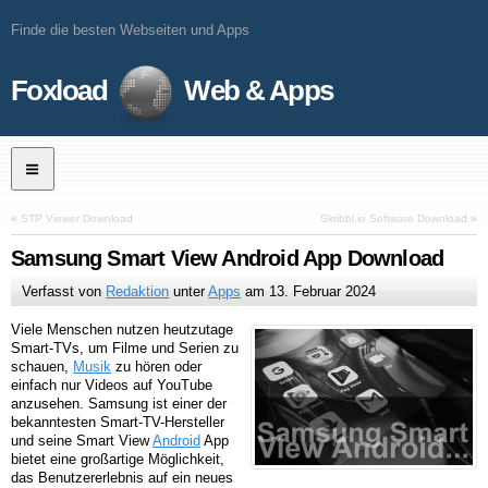
Finde die besten Webseiten und Apps
Foxload
Web & Apps
«
STP Viewer Download
Skribbl.io Software Download
»
Samsung Smart View Android App Download
Verfasst von
Redaktion
unter
Apps
am
13. Februar 2024
Viele Menschen nutzen heutzutage
Smart-TVs, um Filme und Serien zu
schauen,
Musik
zu hören oder
einfach nur Videos auf YouTube
anzusehen. Samsung ist einer der
bekanntesten Smart-TV-Hersteller
und seine Smart View
Android
App
bietet eine großartige Möglichkeit,
das Benutzererlebnis auf ein neues