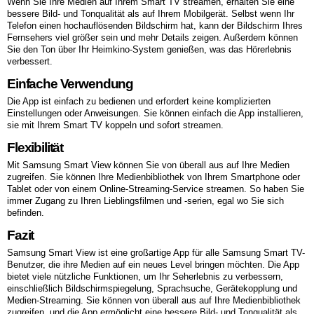
Wenn Sie Ihre Medien auf Ihrem Smart TV streamen, erhalten Sie eine
bessere Bild- und Tonqualität als auf Ihrem Mobilgerät. Selbst wenn Ihr
Telefon einen hochauflösenden Bildschirm hat, kann der Bildschirm Ihres
Fernsehers viel größer sein und mehr Details zeigen. Außerdem können
Sie den Ton über Ihr Heimkino-System genießen, was das Hörerlebnis
verbessert.
Einfache Verwendung
Die App ist einfach zu bedienen und erfordert keine komplizierten
Einstellungen oder Anweisungen. Sie können einfach die App installieren,
sie mit Ihrem Smart TV koppeln und sofort streamen.
Flexibilität
Mit Samsung Smart View können Sie von überall aus auf Ihre Medien
zugreifen. Sie können Ihre Medienbibliothek von Ihrem Smartphone oder
Tablet oder von einem Online-Streaming-Service streamen. So haben Sie
immer Zugang zu Ihren Lieblingsfilmen und -serien, egal wo Sie sich
befinden.
Fazit
Samsung Smart View ist eine großartige App für alle Samsung Smart TV-
Benutzer, die ihre Medien auf ein neues Level bringen möchten. Die App
bietet viele nützliche Funktionen, um Ihr Seherlebnis zu verbessern,
einschließlich Bildschirmspiegelung, Sprachsuche, Gerätekopplung und
Medien-Streaming. Sie können von überall aus auf Ihre Medienbibliothek
zugreifen, und die App ermöglicht eine bessere Bild- und Tonqualität als