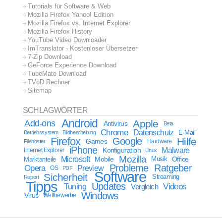
Tutorials für Software & Web
Mozilla Firefox Yahoo! Edition
Mozilla Firefox vs. Internet Explorer
Mozilla Firefox History
YouTube Video Downloader
ImTranslator - Kostenloser Übersetzer
7-Zip Download
GeForce Experience Download
TubeMate Download
TVöD Rechner
Sitemap
SCHLAGWÖRTER
Android
Apple
Add-ons
Antivirus
Beta
Chrome
Datenschutz
E-Mail
Betriebssystem
Bildbearbeitung
Firefox
Google
Hilfe
Games
Filehoster
Hardware
iPhone
Malware
Internet Explorer
Konfiguration
Linux
Mozilla
Microsoft
Mobile
Marktanteile
Musik
Office
Probleme
Ratgeber
Opera
Preview
OS
PDF
Software
Sicherheit
Streaming
Report
Tipps
Updates
Videos
Tuning
Vergleich
Windows
Virus
Wettbewerbe