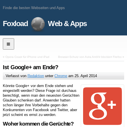
Finde die besten Webseiten und Apps
Foxload
Web & Apps
«
Opera Coast für iPhone und iPad
Browser-Schutz von Avira AntiVir blockiert Firefox
»
Ist Google+ am Ende?
Verfasst von
Redaktion
unter
Chrome
am
25. April 2014
Könnte Google+ vor dem Ende stehen und
eingestellt werden? Diese Frage ist durchaus
berechtigt, wenn man den neuesten Gerüchten
Glauben schenken darf. Anwender hatten
schon länger ihre Vorbehalte gegen den
Konkurrenten von Facebook und Twitter, aber
jetzt scheint es ernst zu werden.
Woher kommen die Gerüchte?