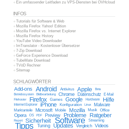
Ein umfassender Leitfaden zu VPS-Diensten bei OVHcloud
INFOS
Tutorials für Software & Web
Mozilla Firefox Yahoo! Edition
Mozilla Firefox vs. Internet Explorer
Mozilla Firefox History
YouTube Video Downloader
ImTranslator - Kostenloser Übersetzer
7-Zip Download
GeForce Experience Download
TubeMate Download
TVöD Rechner
Sitemap
SCHLAGWÖRTER
Android
Apple
Add-ons
Antivirus
Beta
Chrome
Datenschutz
E-Mail
Betriebssystem
Bildbearbeitung
Firefox
Google
Hilfe
Games
Filehoster
Hardware
iPhone
Malware
Internet Explorer
Konfiguration
Linux
Mozilla
Microsoft
Mobile
Marktanteile
Musik
Office
Probleme
Ratgeber
Opera
Preview
OS
PDF
Software
Sicherheit
Streaming
Report
Tipps
Updates
Videos
Tuning
Vergleich