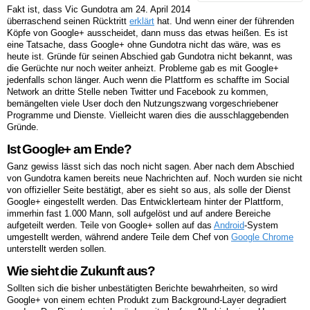
Fakt ist, dass Vic Gundotra am 24. April 2014
überraschend seinen Rücktritt
erklärt
hat. Und wenn einer der führenden
Köpfe von Google+ ausscheidet, dann muss das etwas heißen. Es ist
eine Tatsache, dass Google+ ohne Gundotra nicht das wäre, was es
heute ist. Gründe für seinen Abschied gab Gundotra nicht bekannt, was
die Gerüchte nur noch weiter anheizt. Probleme gab es mit Google+
jedenfalls schon länger. Auch wenn die Plattform es schaffte im Social
Network an dritte Stelle neben Twitter und Facebook zu kommen,
bemängelten viele User doch den Nutzungszwang vorgeschriebener
Programme und Dienste. Vielleicht waren dies die ausschlaggebenden
Gründe.
Ist Google+ am Ende?
Ganz gewiss lässt sich das noch nicht sagen. Aber nach dem Abschied
von Gundotra kamen bereits neue Nachrichten auf. Noch wurden sie nicht
von offizieller Seite bestätigt, aber es sieht so aus, als solle der Dienst
Google+ eingestellt werden. Das Entwicklerteam hinter der Plattform,
immerhin fast 1.000 Mann, soll aufgelöst und auf andere Bereiche
aufgeteilt werden. Teile von Google+ sollen auf das
Android
-System
umgestellt werden, während andere Teile dem Chef von
Google Chrome
unterstellt werden sollen.
Wie sieht die Zukunft aus?
Sollten sich die bisher unbestätigten Berichte bewahrheiten, so wird
Google+ von einem echten Produkt zum Background-Layer degradiert