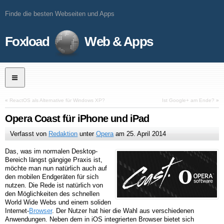
Finde die besten Webseiten und Apps
Foxload
Web & Apps
«
ReactOS als Alternative für Windows XP?
Ist Google+ am Ende?
»
Opera Coast für iPhone und iPad
Verfasst von
Redaktion
unter
Opera
am
25. April 2014
Das, was im normalen Desktop-
Bereich längst gängige Praxis ist,
möchte man nun natürlich auch auf
den mobilen Endgeräten für sich
nutzen. Die Rede ist natürlich von
den Möglichkeiten des schnellen
World Wide Webs und einem soliden
Internet-
Browser
. Der Nutzer hat hier die Wahl aus verschiedenen
Anwendungen. Neben dem in iOS integrierten Browser bietet sich