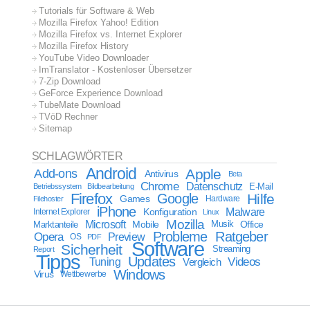
Tutorials für Software & Web
Mozilla Firefox Yahoo! Edition
Mozilla Firefox vs. Internet Explorer
Mozilla Firefox History
YouTube Video Downloader
ImTranslator - Kostenloser Übersetzer
7-Zip Download
GeForce Experience Download
TubeMate Download
TVöD Rechner
Sitemap
SCHLAGWÖRTER
Android
Apple
Add-ons
Antivirus
Beta
Chrome
Datenschutz
E-Mail
Betriebssystem
Bildbearbeitung
Firefox
Google
Hilfe
Games
Filehoster
Hardware
iPhone
Malware
Internet Explorer
Konfiguration
Linux
Mozilla
Microsoft
Mobile
Marktanteile
Musik
Office
Probleme
Ratgeber
Opera
Preview
OS
PDF
Software
Sicherheit
Streaming
Report
Tipps
Updates
Videos
Tuning
Vergleich
Windows
Virus
Wettbewerbe