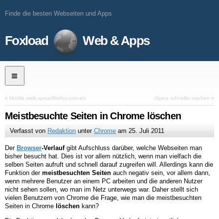
Finde die besten Webseiten und Apps
Foxload
Web & Apps
«
Mozilla stellt spreadfirefox.com ein
Opera schneller machen
»
Meistbesuchte Seiten in Chrome löschen
Verfasst von
Redaktion
unter
Chrome
am
25. Juli 2011
Der
Browser
-Verlauf
gibt Aufschluss darüber, welche Webseiten man
bisher besucht hat. Dies ist vor allem nützlich, wenn man vielfach die
selben Seiten aufruft und schnell darauf zugreifen will. Allerdings kann die
Funktion der
meistbesuchten Seiten
auch negativ sein, vor allem dann,
wenn mehrere Benutzer an einem PC arbeiten und die anderen Nutzer
nicht sehen sollen, wo man im Netz unterwegs war. Daher stellt sich
vielen Benutzern von Chrome die Frage, wie man die meistbesuchten
Seiten in Chrome
löschen
kann?