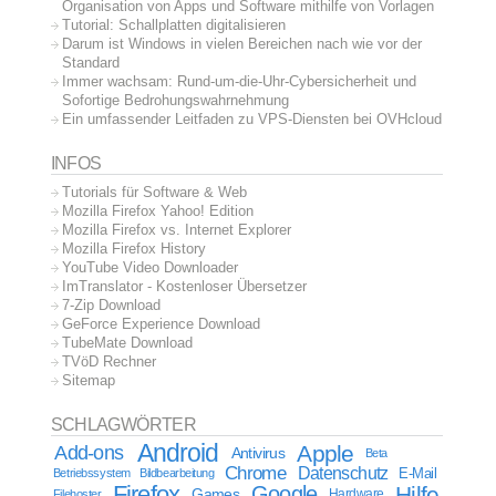
Organisation von Apps und Software mithilfe von Vorlagen
Tutorial: Schallplatten digitalisieren
Darum ist Windows in vielen Bereichen nach wie vor der
Standard
Immer wachsam: Rund-um-die-Uhr-Cybersicherheit und
Sofortige Bedrohungswahrnehmung
Ein umfassender Leitfaden zu VPS-Diensten bei OVHcloud
INFOS
Tutorials für Software & Web
Mozilla Firefox Yahoo! Edition
Mozilla Firefox vs. Internet Explorer
Mozilla Firefox History
YouTube Video Downloader
ImTranslator - Kostenloser Übersetzer
7-Zip Download
GeForce Experience Download
TubeMate Download
TVöD Rechner
Sitemap
SCHLAGWÖRTER
Android
Apple
Add-ons
Antivirus
Beta
Chrome
Datenschutz
E-Mail
Betriebssystem
Bildbearbeitung
Firefox
Google
Hilfe
Games
Filehoster
Hardware