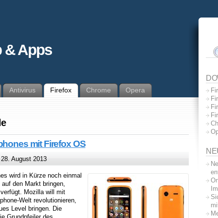
 & Apps
DO
Antivirus
Firefox
Chrome
Opera
Fi
Fi
Fi
Fi
le
Ch
Op
phones mit Firefox OS
NE
28. August 2013
Ne
en
es wird in Kürze noch einmal
On
 auf den Markt bringen,
Im
verfügt. Mozilla will mit
Si
tphone-Welt revolutionieren,
mi
ues Level bringen. Die
Me
ie Grundpfeiler des