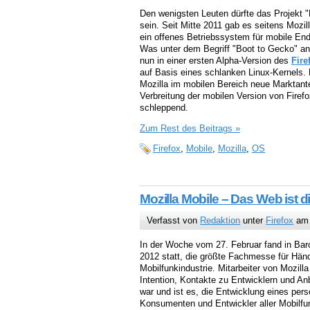
Den wenigsten Leuten dürfte das Projekt "
sein. Seit Mitte 2011 gab es seitens Mozi
ein offenes Betriebssystem für mobile End
Was unter dem Begriff "Boot to Gecko" ang
nun in einer ersten Alpha-Version des
Fire
auf Basis eines schlanken Linux-Kernels.
Mozilla im mobilen Bereich neue Marktante
Verbreitung der mobilen Version von Firefo
schleppend.
Zum Rest des Beitrags »
Firefox
,
Mobile
,
Mozilla
,
OS
Mozilla Mobile – Das Web ist di
Verfasst von
Redaktion
unter
Firefox
am 
In der Woche vom 27. Februar fand in Bar
2012 statt, die größte Fachmesse für Händ
Mobilfunkindustrie. Mitarbeiter von Mozil
Intention, Kontakte zu Entwicklern und Anb
war und ist es, die Entwicklung eines pe
Konsumenten und Entwickler aller Mobilfun