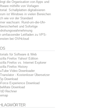
lingt die Organisation von Apps und
ftware mithilfe von Vorlagen
torial: Schallplatten digitalisieren
rum ist Windows in vielen Bereichen
ch wie vor der Standard
mer wachsam: Rund-um-die-Uhr-
bersicherheit und Sofortige
drohungswahrnehmung
n umfassender Leitfaden zu VPS-
ensten bei OVHcloud
FOS
torials für Software & Web
zilla Firefox Yahoo! Edition
zilla Firefox vs. Internet Explorer
zilla Firefox History
uTube Video Downloader
Translator - Kostenloser Übersetzer
Zip Download
Force Experience Download
beMate Download
öD Rechner
temap
HLAGWÖRTER