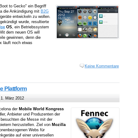
Boot to Gecko" ein Begriff
lla die Ankündigung mit
B2G
geräte entwickeln zu wollen.
ekündigt wurde, resultierte
fox
OS
, ein Betriebssystem
 Mit dem neuen OS will
ile gewinnen, denn die
x läuft noch etwas
Keine Kommentare
e Plattform
1. März 2012
celona der
Mobile World Kongress
ler, Anbieter und Produzenten der
la besuchten die Messe mit der
ietern herzustellen. Ziel von
Mozilla
rsonenbezogenen Webs für
kgeräte auf einer universellen