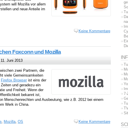
ge
stem will Mozilla vor allem
So
stellen und neue Anteile im
Tu
Da
na
Im
Keine Kommentare
Cy
Be
Ei
Di
ischen Foxconn und Mozilla
IN
11. Juni 2013
Tu
Mo
ischen zwei Partnern, die
Mo
ht viele Gemeinsamkeiten
Mo
m
Firefox Browser
ist eins der
Yo
r Zeiten und geradezu ein
Im
tie und Freiheit. Wenn der
7-
fentlichkeit bekannt ist,
Ge
von Menschenrechten und Ausbeutung, wie z.B. 2012 bei einem
Tu
em Werk in China.
TV
Si
e
,
Mozilla
,
OS
Keine Kommentare
SC