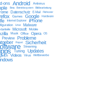
Android
d-ons
Antivirus
ple
Beta
Betriebssystem
Bildbearbeitung
rome
Datenschutz
E-Mail
Filehoster
refox
Google
Games
Hardware
lfe
iPhone
Internet Explorer
Malware
figuration
Linux
Microsoft
Mobile
tanteile
zilla
Opera
Musik
Office
OS
Probleme
Preview
tgeber
Sicherheit
Report
oftware
Streaming
ipps
Updates
Tuning
Videos
gleich
Virus
Wettbewerbe
indows