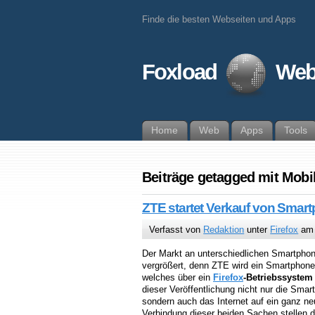
Finde die besten Webseiten und Apps
Foxload
Web
Home
Web
Apps
Tools
Beiträge getagged mit Mobi
ZTE startet Verkauf von Smart
Verfasst von
Redaktion
unter
Firefox
am 
Der Markt an unterschiedlichen Smartphon
vergrößert, denn ZTE wird ein Smartphone
welches über ein
Firefox
-Betriebssystem
dieser Veröffentlichung nicht nur die Smar
sondern auch das Internet auf ein ganz ne
Verbindung dieser beiden Sachen stellen d