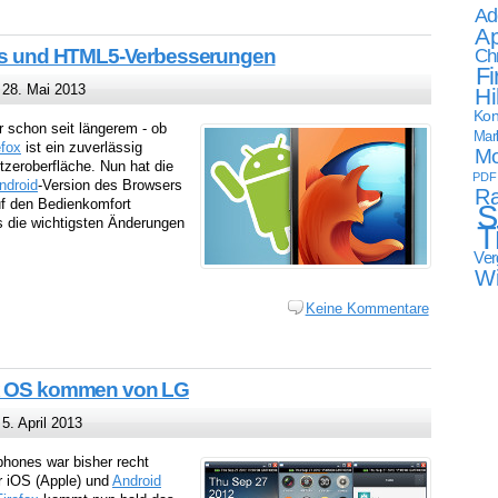
Ad
Ap
Ch
onts und HTML5-Verbesserungen
Fi
28. Mai 2013
Hi
Kon
r schon seit längerem - ob
Mark
efox
ist ein zuverlässig
Mo
zeroberfläche. Nun hat die
PDF
ndroid
-Version des Browsers
Ra
uf den Bedienkomfort
S
s die wichtigsten Änderungen
T
Ver
W
Keine Kommentare
ox OS kommen von LG
5. April 2013
hones war bisher recht
r iOS (Apple) und
Android