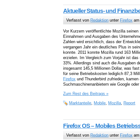
Aktueller Status- und Finanzbe
Verfasst von
Redaktion
unter
Firefox
am 
Vor Kurzem veröffentlichte Mozilla seinen
Einnahmen und Ausgaben des Unternehme
Zahlen wird ersichtlich, dass der Entwickle
vergangen Jahr ein deutliches Plus in se
konnte. 2011 konnte Mozilla rund 163 Mill
erzielen. Im Vergleich zum Vorjahr ist das
33%. Allerdings sind auch die Ausgaben d
insgesamt 145,5 Millionen Dollar, was fas
für seine Betriebskosten lediglich 87,3 Mi
Firefox
und Thunderbird zufrieden, kamen 
Suchmaschinenanbietern wie Google oder
Zum Rest des Beitrags »
Marktanteile
,
Mobile
,
Mozilla
,
Report
Firefox OS – Mobiles Betriebs
Verfasst von
Redaktion
unter
Firefox
am 