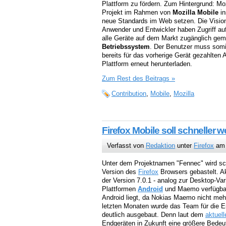
Plattform zu fördern. Zum Hintergrund: Mo
Projekt im Rahmen von
Mozilla Mobile
in
neue Standards im Web setzen. Die Vision
Anwender und Entwickler haben Zugriff auf 
alle Geräte auf dem Markt zugänglich gema
Betriebssystem
. Der Benutzer muss somi
bereits für das vorherige Gerät gezahlten
Plattform erneut herunterladen.
Zum Rest des Beitrags »
Contribution
,
Mobile
,
Mozilla
Firefox Mobile soll schneller 
Verfasst von
Redaktion
unter
Firefox
am 
Unter dem Projektnamen "Fennec" wird sch
Version des
Firefox
Browsers gebastelt. Ak
der Version 7.0.1 - analog zur Desktop-Vari
Plattformen
Android
und Maemo verfügbar
Android liegt, da Nokias Maemo nicht mehr
letzten Monaten wurde das Team für die E
deutlich ausgebaut. Denn laut dem
aktuell
Endgeräten in Zukunft eine größere Bede