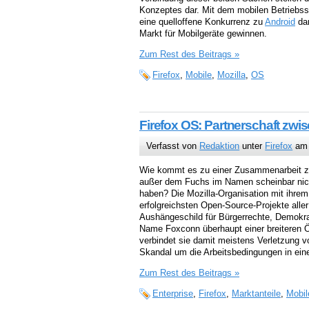
Konzeptes dar. Mit dem mobilen Betriebssy
eine quelloffene Konkurrenz zu
Android
dar
Markt für Mobilgeräte gewinnen.
Zum Rest des Beitrags »
Firefox
,
Mobile
,
Mozilla
,
OS
Firefox OS: Partnerschaft zw
Verfasst von
Redaktion
unter
Firefox
am 
Wie kommt es zu einer Zusammenarbeit zw
außer dem Fuchs im Namen scheinbar nic
haben? Die Mozilla-Organisation mit ihre
erfolgreichsten Open-Source-Projekte alle
Aushängeschild für Bürgerrechte, Demokra
Name Foxconn überhaupt einer breiteren Öf
verbindet sie damit meistens Verletzung 
Skandal um die Arbeitsbedingungen in ein
Zum Rest des Beitrags »
Enterprise
,
Firefox
,
Marktanteile
,
Mobil