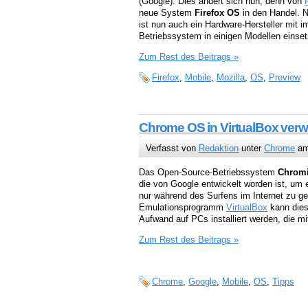
(Google). Dies ändert sich nun, denn von
neue System
Firefox OS
in den Handel. 
ist nun auch ein Hardware-Hersteller mit i
Betriebssystem in einigen Modellen einsetz
Zum Rest des Beitrags »
Firefox
,
Mobile
,
Mozilla
,
OS
,
Preview
Chrome OS in VirtualBox ver
Verfasst von
Redaktion
unter
Chrome
am
Das Open-Source-Betriebssystem
Chrom
die von Google entwickelt worden ist, um
nur während des Surfens im Internet zu ge
Emulationsprogramm
VirtualBox
kann die
Aufwand auf PCs installiert werden, die m
Zum Rest des Beitrags »
Chrome
,
Google
,
Mobile
,
OS
,
Tipps