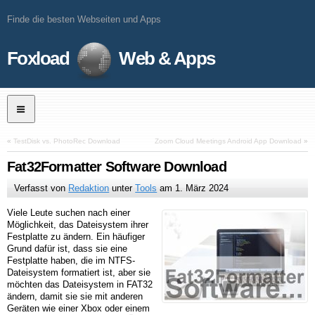
Finde die besten Webseiten und Apps
Foxload
Web & Apps
«
TestDisk vs. PhotoRec Download
Zoom Cloud Meetings Android App Download
»
Fat32Formatter Software Download
Verfasst von
Redaktion
unter
Tools
am
1. März 2024
Viele Leute suchen nach einer
Möglichkeit, das Dateisystem ihrer
Festplatte zu ändern. Ein häufiger
Grund dafür ist, dass sie eine
Festplatte haben, die im NTFS-
Dateisystem formatiert ist, aber sie
möchten das Dateisystem in FAT32
ändern, damit sie sie mit anderen
Geräten wie einer Xbox oder einem