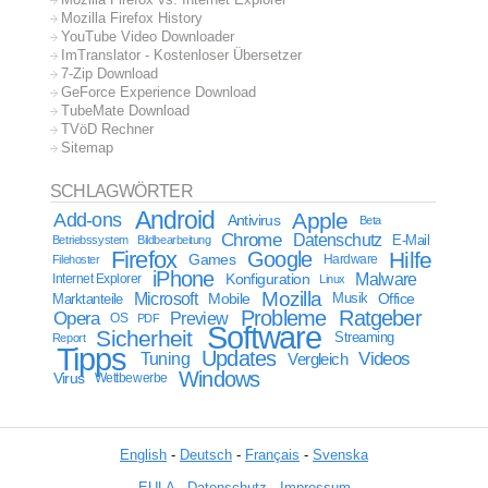
Mozilla Firefox History
YouTube Video Downloader
ImTranslator - Kostenloser Übersetzer
7-Zip Download
GeForce Experience Download
TubeMate Download
TVöD Rechner
Sitemap
SCHLAGWÖRTER
Android
Apple
Add-ons
Antivirus
Beta
Chrome
Datenschutz
E-Mail
Betriebssystem
Bildbearbeitung
Firefox
Google
Hilfe
Games
Filehoster
Hardware
iPhone
Malware
Internet Explorer
Konfiguration
Linux
Mozilla
Microsoft
Mobile
Marktanteile
Musik
Office
Probleme
Ratgeber
Opera
Preview
OS
PDF
Software
Sicherheit
Streaming
Report
Tipps
Updates
Videos
Tuning
Vergleich
Windows
Virus
Wettbewerbe
English
-
Deutsch
-
Français
-
Svenska
EULA
-
Datenschutz
-
Impressum