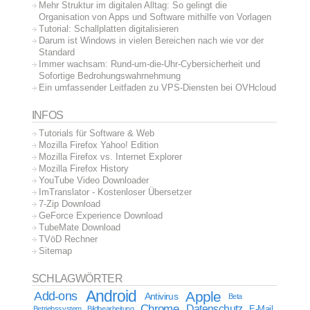
Mehr Struktur im digitalen Alltag: So gelingt die
Organisation von Apps und Software mithilfe von Vorlagen
Tutorial: Schallplatten digitalisieren
Darum ist Windows in vielen Bereichen nach wie vor der
Standard
Immer wachsam: Rund-um-die-Uhr-Cybersicherheit und
Sofortige Bedrohungswahrnehmung
Ein umfassender Leitfaden zu VPS-Diensten bei OVHcloud
INFOS
Tutorials für Software & Web
Mozilla Firefox Yahoo! Edition
Mozilla Firefox vs. Internet Explorer
Mozilla Firefox History
YouTube Video Downloader
ImTranslator - Kostenloser Übersetzer
7-Zip Download
GeForce Experience Download
TubeMate Download
TVöD Rechner
Sitemap
SCHLAGWÖRTER
Android
Apple
Add-ons
Antivirus
Beta
Chrome
Datenschutz
E-Mail
Betriebssystem
Bildbearbeitung