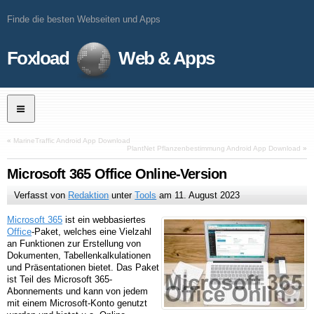
Finde die besten Webseiten und Apps
Foxload
Web & Apps
«
MarineTraffic Android App Download
PlantNet Pflanzenbestimmung Android App Download
»
Microsoft 365 Office Online-Version
Verfasst von
Redaktion
unter
Tools
am
11. August 2023
Microsoft 365
ist ein webbasiertes
Office
-Paket, welches eine Vielzahl
an Funktionen zur Erstellung von
Dokumenten, Tabellenkalkulationen
und Präsentationen bietet. Das Paket
ist Teil des Microsoft 365-
Abonnements und kann von jedem
mit einem Microsoft-Konto genutzt