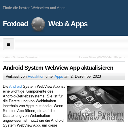
Finde die besten Webseiten und Apps
Foxload
Web & Apps
«
Atom Software Download
Leawo Blu-ray/DVD/Video Player
»
Android System WebView App aktualisieren
Verfasst von
Redaktion
unter
Apps
am
2. Dezember 2023
Die
Android
System WebView App ist
eine wichtige Komponente des
Android-Betriebssystems. Sie ist für
die Darstellung von Webinhalten
innerhalb von Apps zuständig. Wenn
Sie eine App öffnen, die auf die
Darstellung von Webinhalten
angewiesen ist, nutzt sie die Android
System WebView App, um diese