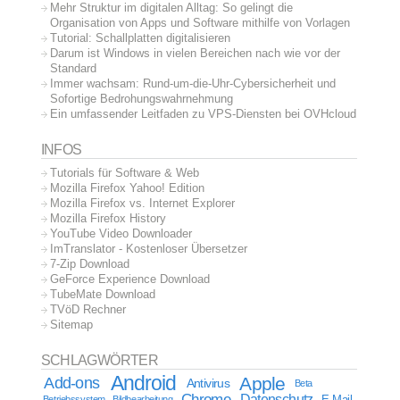
Mehr Struktur im digitalen Alltag: So gelingt die
Organisation von Apps und Software mithilfe von Vorlagen
Tutorial: Schallplatten digitalisieren
Darum ist Windows in vielen Bereichen nach wie vor der
Standard
Immer wachsam: Rund-um-die-Uhr-Cybersicherheit und
Sofortige Bedrohungswahrnehmung
Ein umfassender Leitfaden zu VPS-Diensten bei OVHcloud
INFOS
Tutorials für Software & Web
Mozilla Firefox Yahoo! Edition
Mozilla Firefox vs. Internet Explorer
Mozilla Firefox History
YouTube Video Downloader
ImTranslator - Kostenloser Übersetzer
7-Zip Download
GeForce Experience Download
TubeMate Download
TVöD Rechner
Sitemap
SCHLAGWÖRTER
Android
Apple
Add-ons
Antivirus
Beta
Chrome
Datenschutz
E-Mail
Betriebssystem
Bildbearbeitung