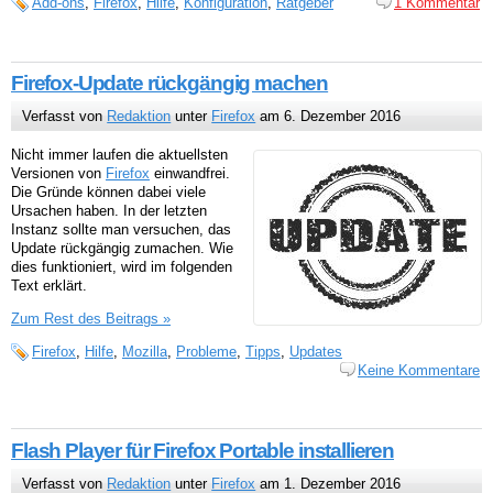
Add-ons
,
Firefox
,
Hilfe
,
Konfiguration
,
Ratgeber
1 Kommentar
Firefox-Update rückgängig machen
Verfasst von
Redaktion
unter
Firefox
am 6. Dezember 2016
Nicht immer laufen die aktuellsten
Versionen von
Firefox
einwandfrei.
Die Gründe können dabei viele
Ursachen haben. In der letzten
Instanz sollte man versuchen, das
Update rückgängig zumachen. Wie
dies funktioniert, wird im folgenden
Text erklärt.
Zum Rest des Beitrags »
Firefox
,
Hilfe
,
Mozilla
,
Probleme
,
Tipps
,
Updates
Keine Kommentare
Flash Player für Firefox Portable installieren
Verfasst von
Redaktion
unter
Firefox
am 1. Dezember 2016