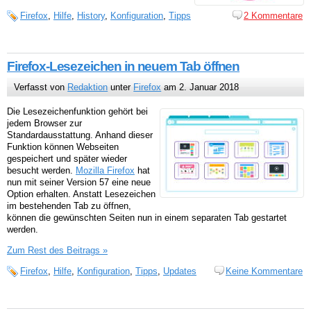
Firefox
,
Hilfe
,
History
,
Konfiguration
,
Tipps
2 Kommentare
Firefox-Lesezeichen in neuem Tab öffnen
Verfasst von
Redaktion
unter
Firefox
am 2. Januar 2018
Die Lesezeichenfunktion gehört bei
jedem Browser zur
Standardausstattung. Anhand dieser
Funktion können Webseiten
gespeichert und später wieder
besucht werden.
Mozilla Firefox
hat
nun mit seiner Version 57 eine neue
Option erhalten. Anstatt Lesezeichen
im bestehenden Tab zu öffnen,
können die gewünschten Seiten nun in einem separaten Tab gestartet
werden.
Zum Rest des Beitrags »
Firefox
,
Hilfe
,
Konfiguration
,
Tipps
,
Updates
Keine Kommentare