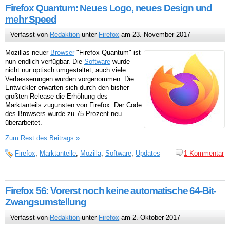
Firefox Quantum: Neues Logo, neues Design und
mehr Speed
Verfasst von
Redaktion
unter
Firefox
am 23. November 2017
Mozillas neuer
Browser
"Firefox Quantum" ist
nun endlich verfügbar. Die
Software
wurde
nicht nur optisch umgestaltet, auch viele
Verbesserungen wurden vorgenommen. Die
Entwickler erwarten sich durch den bisher
größten Release die Erhöhung des
Marktanteils zugunsten von Firefox. Der Code
des Browsers wurde zu 75 Prozent neu
überarbeitet.
Zum Rest des Beitrags »
Firefox
,
Marktanteile
,
Mozilla
,
Software
,
Updates
1 Kommentar
Firefox 56: Vorerst noch keine automatische 64-Bit-
Zwangsumstellung
Verfasst von
Redaktion
unter
Firefox
am 2. Oktober 2017