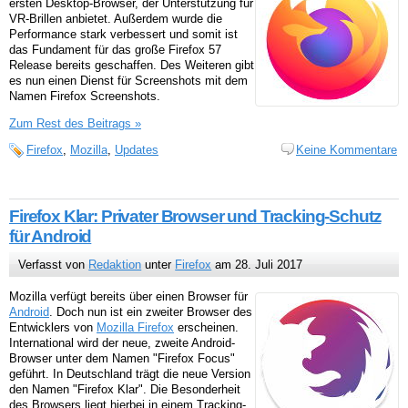
ersten Desktop-Browser, der Unterstützung für
VR-Brillen anbietet. Außerdem wurde die
Performance stark verbessert und somit ist
das Fundament für das große Firefox 57
Release bereits geschaffen. Des Weiteren gibt
es nun einen Dienst für Screenshots mit dem
Namen Firefox Screenshots.
Zum Rest des Beitrags »
Firefox
,
Mozilla
,
Updates
Keine Kommentare
Firefox Klar: Privater Browser und Tracking-Schutz
für Android
Verfasst von
Redaktion
unter
Firefox
am 28. Juli 2017
Mozilla verfügt bereits über einen Browser für
Android
. Doch nun ist ein zweiter Browser des
Entwicklers von
Mozilla Firefox
erscheinen.
International wird der neue, zweite Android-
Browser unter dem Namen "Firefox Focus"
geführt. In Deutschland trägt die neue Version
den Namen "Firefox Klar". Die Besonderheit
des Browsers liegt hierbei in einem Tracking-