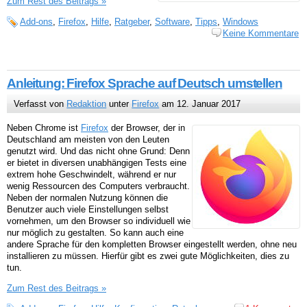
Zum Rest des Beitrags »
Add-ons
,
Firefox
,
Hilfe
,
Ratgeber
,
Software
,
Tipps
,
Windows
Keine Kommentare
Anleitung: Firefox Sprache auf Deutsch umstellen
Verfasst von
Redaktion
unter
Firefox
am 12. Januar 2017
Neben Chrome ist
Firefox
der Browser, der in
Deutschland am meisten von den Leuten
genutzt wird. Und das nicht ohne Grund: Denn
er bietet in diversen unabhängigen Tests eine
extrem hohe Geschwindelt, während er nur
wenig Ressourcen des Computers verbraucht.
Neben der normalen Nutzung können die
Benutzer auch viele Einstellungen selbst
vornehmen, um den Browser so individuell wie
nur möglich zu gestalten. So kann auch eine
andere Sprache für den kompletten Browser eingestellt werden, ohne neu
installieren zu müssen. Hierfür gibt es zwei gute Möglichkeiten, dies zu
tun.
Zum Rest des Beitrags »