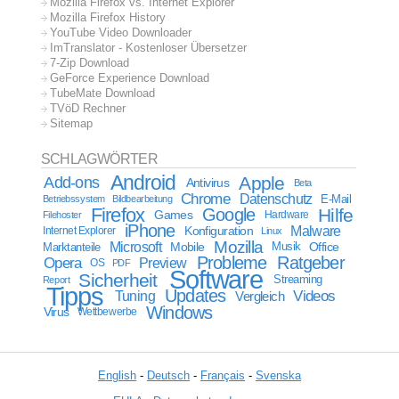
Mozilla Firefox vs. Internet Explorer
Mozilla Firefox History
YouTube Video Downloader
ImTranslator - Kostenloser Übersetzer
7-Zip Download
GeForce Experience Download
TubeMate Download
TVöD Rechner
Sitemap
SCHLAGWÖRTER
Android
Apple
Add-ons
Antivirus
Beta
Chrome
Datenschutz
E-Mail
Betriebssystem
Bildbearbeitung
Firefox
Google
Hilfe
Games
Filehoster
Hardware
iPhone
Malware
Internet Explorer
Konfiguration
Linux
Mozilla
Microsoft
Mobile
Marktanteile
Musik
Office
Probleme
Ratgeber
Opera
Preview
OS
PDF
Software
Sicherheit
Streaming
Report
Tipps
Updates
Videos
Tuning
Vergleich
Windows
Virus
Wettbewerbe
English
-
Deutsch
-
Français
-
Svenska